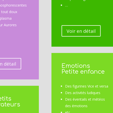
hosphorescentes
…
 tout doux
plasma
ur Aurores
Voir en détail
n détail
Emotions
Petite enfance
Des figurines Vice et versa
Des activités ludiques
tits
Des éventails et météos
rateurs
des émotions
etc.