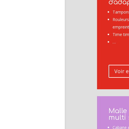
d'ada
Tampons
Rouleurs
emprein
Time tim
…
Voir e
Malle
multi
Cabane 