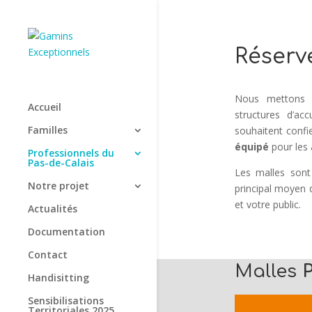
Réserv
Nous mettons à
Accueil
structures d’ac
Familles
souhaitent confi
équipé
pour les a
Professionnels du
Pas-de-Calais
Les malles sont
Notre projet
principal moyen d
et votre public.
Actualités
Documentation
Contact
Malles
Handisitting
Sensibilisations
Territoriales 2025