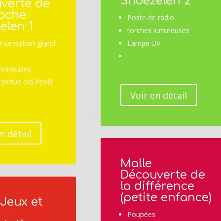
Snoezelen 2
verte de
roche
Poste de radio
elen 1
torches lumineuses
 sensation grand
Lampe UV
…
lumineuses
 tortue ciel étoilé
Voir en détail
n détail
Malle
Découverte de
la différence
(petite enfance)
 Jeux et
Poupées