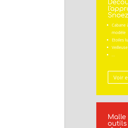
Décou
l'app
Snoez
Cabane à
modèle
Etoiles 
Veilleuse
…
Voir e
Malle
outils