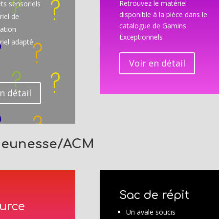
Retrouvez le matériel
ts sensoriels
disponible à la pièce dans le
iel de
catalogue de Gamins
sation
Exceptionnels
iel adapté
Voir en détail
n détail
Jeunesse/ACM
Sac de répit
urce
Un avale soucis