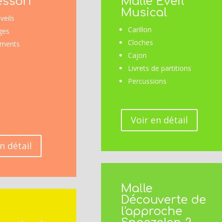
ssori
Malle Eveil
Musical
veils
Carillon
ges
Cloches
ements
Cajon
Livrets de partitions
Percussions
Voir en détail
n détail
Malle
Découverte de
l'approche