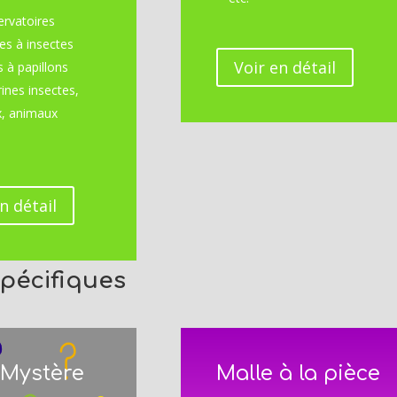
ervatoires
es à insectes
Voir en détail
s à papillons
rines insectes,
x, animaux
n détail
spécifiques
 Mystère
Malle à la pièce