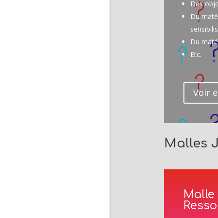
Des obje
Du matér
sensibili
Du matér
Etc.
Voir e
Malles
Malle
Resso