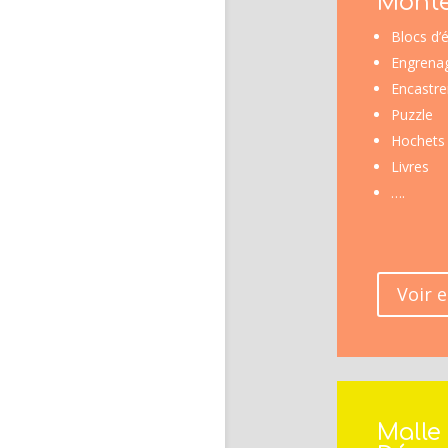
Monte
Blocs d’é
Engrena
Encastr
Puzzle
Hochets
Livres
….
Voir e
Malle