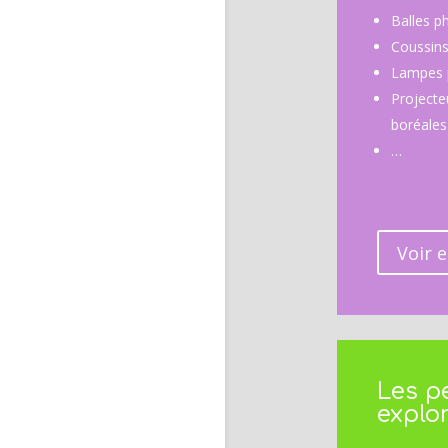
Balles p
Coussins
Lampes 
Projecte
boréales
…
Voir e
Les pe
explo