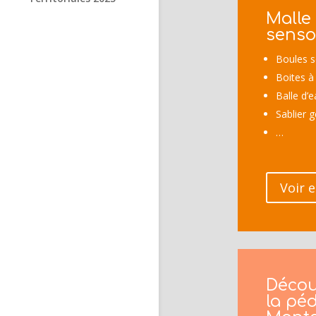
Malle 
senso
Boules s
Boites à
Balle d’
Sablier g
…
Voir e
Décou
la pé