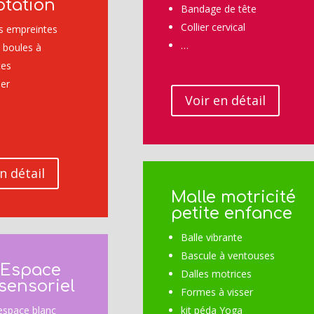
ptation
Bandage de tête
Collier cervical
 empreintes
…
 boules à
tes
er
Voir en détail
n détail
Malle motricité
petite enfance
Balle vibrante
Bascule à ventouses
 Espace
Dalles motrices
 sensoriel
Formes à visser
espace blanc
kit péda Yoga