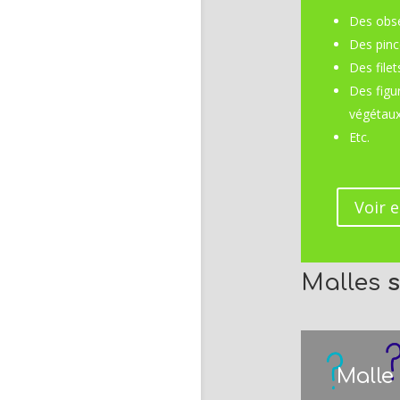
Des obs
Des pinc
Des filet
Des figu
végétau
Etc.
Voir e
Malles
Malle