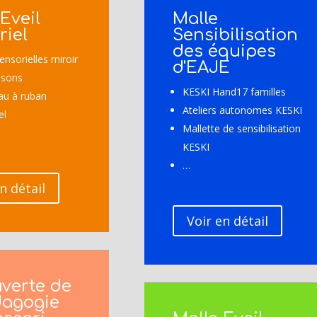
Eveil
Malle
riel
Sensibilisation
des équipes
ensorielles miroir
d'EAJE
 sons
KESKI Hand17 familles
eau à ruban
Ateliers autonomes KESKI
el
Mallette de sensibilisation
KESKI
…
n détail
Voir en détail
verte de
dagogie