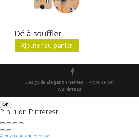
Dé à souffler
Ajouter au panier
Design de
Elegant Themes
| Propulsé par
WordPress
OK
Pin It on Pinterest
Aller au contenu principal