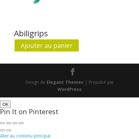
Abiligrips
Ajouter au panier
Design de
Elegant Themes
| Propulsé par
WordPress
OK
Pin It on Pinterest
Aller au contenu principal